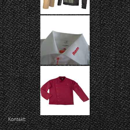
Workwear EIKO
Olymphemden
Kontakt:
Kochjacke mit
Bestickung ab 23,20€